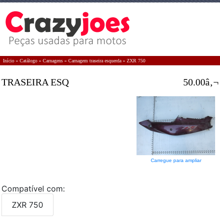
Início
»
Catálogo
»
Carnagens
»
Carnagem traseira esquerda
»
ZXR 750
TRASEIRA ESQ
50.00â‚¬
Carregue para ampliar
Compatível com:
ZXR 750