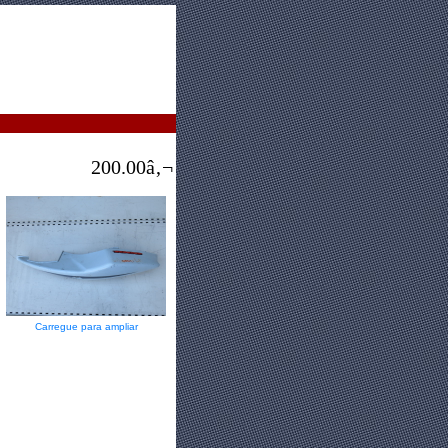
200.00â‚¬
Carregue para ampliar