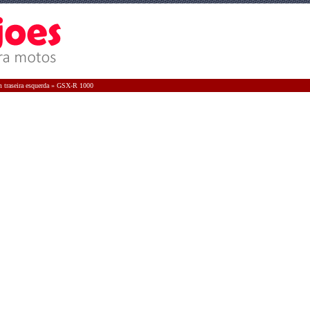
 traseira esquerda
»
GSX-R 1000