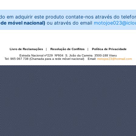
do em adquirir este produto contate-nos através do telef
ede móvel nacional)
ou através do email
motojoe023@iclo
Livro de Reclamações
|
Resolução de Conflitos
|
Política de Privacidade
Estrada Nacional nº229 Nº604 S. João da Carreira 3500-188 Viseu
Tel: 965 067 738 (Chamada para a rede móvel nacional) Email:
motojoe23@hotmail.com