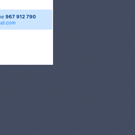
one
967 912 790
ud.com