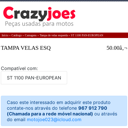
Início
»
Catálogo
»
Carnagens
»
Tampa de velas esquerda
»
ST 1100 PAN-EUROPEAN
TAMPA VELAS ESQ
50.00â‚¬
Compatível com:
ST 1100 PAN-EUROPEAN
Caso este interessado em adquirir este produto
contate-nos através do telefone
967 912 790
(Chamada para a rede móvel nacional)
ou através
do email
motojoe023@icloud.com