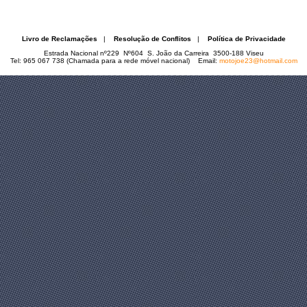
Livro de Reclamações
|
Resolução de Conflitos
|
Política de Privacidade
Estrada Nacional nº229 Nº604 S. João da Carreira 3500-188 Viseu
Tel: 965 067 738 (Chamada para a rede móvel nacional) Email:
motojoe23@hotmail.com