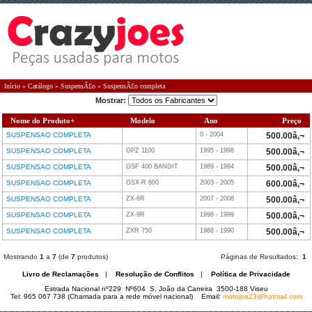
Início
»
Catálogo
»
SuspensÃ£o
»
SuspensÃ£o completa
Mostrar:
Nome do Produto+
Modelo
Ano
Preço
SUSPENSAO COMPLETA
0 - 2004
500.00â‚¬
SUSPENSAO COMPLETA
GPZ 1100
1995 - 1998
500.00â‚¬
SUSPENSAO COMPLETA
GSF 400 BANDIT
1989 - 1994
500.00â‚¬
SUSPENSAO COMPLETA
GSX-R 600
2003 - 2005
600.00â‚¬
SUSPENSAO COMPLETA
ZX-6R
2007 - 2008
500.00â‚¬
SUSPENSAO COMPLETA
ZX-9R
1998 - 1999
500.00â‚¬
SUSPENSAO COMPLETA
ZXR 750
1988 - 1990
500.00â‚¬
Mostrando
1
a
7
(de
7
produtos)
Páginas de Resultados:
1
Livro de Reclamações
|
Resolução de Conflitos
|
Política de Privacidade
Estrada Nacional nº229 Nº604 S. João da Carreira 3500-188 Viseu
Tel: 965 067 738 (Chamada para a rede móvel nacional) Email:
motojoe23@hotmail.com