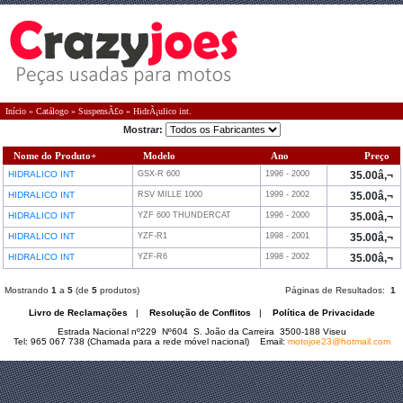
Início
»
Catálogo
»
SuspensÃ£o
»
HidrÃ¡ulico int.
Mostrar:
Nome do Produto+
Modelo
Ano
Preço
HIDRALICO INT
GSX-R 600
1996 - 2000
35.00â‚¬
HIDRALICO INT
RSV MILLE 1000
1999 - 2002
35.00â‚¬
HIDRALICO INT
YZF 600 THUNDERCAT
1996 - 2000
35.00â‚¬
HIDRALICO INT
YZF-R1
1998 - 2001
35.00â‚¬
HIDRALICO INT
YZF-R6
1998 - 2002
35.00â‚¬
Mostrando
1
a
5
(de
5
produtos)
Páginas de Resultados:
1
Livro de Reclamações
|
Resolução de Conflitos
|
Política de Privacidade
Estrada Nacional nº229 Nº604 S. João da Carreira 3500-188 Viseu
Tel: 965 067 738 (Chamada para a rede móvel nacional) Email:
motojoe23@hotmail.com