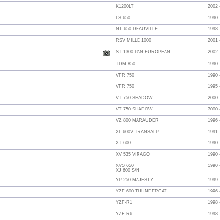
K1200LT
2002 
LS 650
1990 
NT 650 DEAUVILLE
1998 
RSV MILLE 1000
2001 
ST 1300 PAN-EUROPEAN
2002 
TDM 850
1990 
VFR 750
1990 
VFR 750
1995 
VT 750 SHADOW
2000 
VT 750 SHADOW
2000 
VZ 800 MARAUDER
1996 
XL 600V TRANSALP
1991 
XT 600
1990 
XV 535 VIRAGO
1990 
XVS 650
1990 
XJ 600 S/N
YP 250 MAJESTY
1999 
YZF 600 THUNDERCAT
1996 
YZF-R1
1998 
YZF-R6
1998 