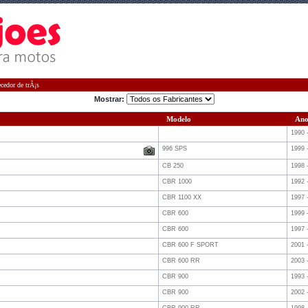
cedor de trÃ¡s
Mostrar:
Modelo
An
1990 
996 SPS
1999 
CB 250
1998 
CBR 1000
1992 
CBR 1100 XX
1997 
CBR 600
1999 
CBR 600
1997 
CBR 600 F SPORT
2001 
CBR 600 RR
2003 
CBR 900
1993 
CBR 900
2002 