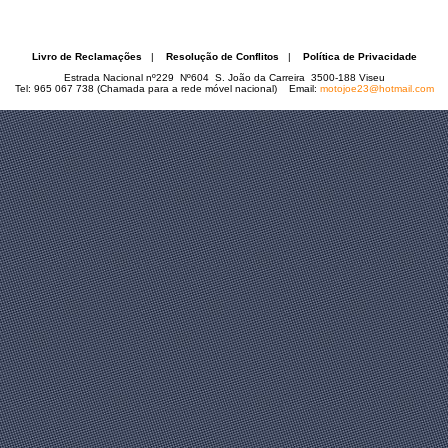
Livro de Reclamações
|
Resolução de Conflitos
|
Política de Privacidade
Estrada Nacional nº229 Nº604 S. João da Carreira 3500-188 Viseu
Tel: 965 067 738 (Chamada para a rede móvel nacional) Email:
motojoe23@hotmail.com