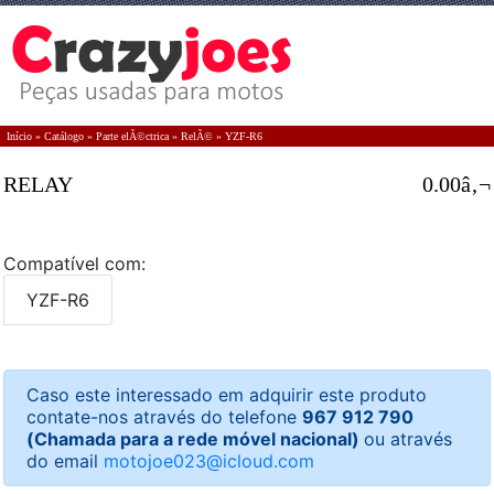
Início
»
Catálogo
»
Parte elÃ©ctrica
»
RelÃ©
»
YZF-R6
RELAY
0.00â‚¬
Compatível com:
YZF-R6
Caso este interessado em adquirir este produto
contate-nos através do telefone
967 912 790
(Chamada para a rede móvel nacional)
ou através
do email
motojoe023@icloud.com