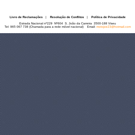
Livro de Reclamações
|
Resolução de Conflitos
|
Política de Privacidade
Estrada Nacional nº229 Nº604 S. João da Carreira 3500-188 Viseu
Tel: 965 067 738 (Chamada para a rede móvel nacional) Email:
motojoe23@hotmail.com