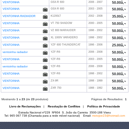
VENTOINHA
GSX-R 600
2006 - 2007
50.00â‚¬
VENTOINHA
GSX-R 600
2003 - 2005
50.00â‚¬
VENTOINHA RADIADOR
K1200LT
2002 - 2008
35.00â‚¬
VENTOINHA
VT 750 SHADOW
2000 - 2005
50.00â‚¬
VENTOINHA
VZ 800 MARAUDER
1996 - 2002
50.00â‚¬
VENTOINHA
XL 1000V VARADERO
1998 - 2002
50.00â‚¬
VENTOINHA
YZF 600 THUNDERCAT
1996 - 2006
25.00â‚¬
ventoinha radiador
YZF-R6
2006 - 2008
50.00â‚¬
VENTOINHA
YZF-R6
2003 - 2005
50.00â‚¬
ventoinha radiador
YZF-R6
2006 - 2008
50.00â‚¬
VENTOINHA
YZF-R6
1998 - 2002
50.00â‚¬
VENTOINHA
ZX-9R
1998 - 1999
50.00â‚¬
VENTOINHA
ZXR 750
1988 - 1992
50.00â‚¬
Mostrando
1
a
23
(de
23
produtos)
Páginas de Resultados:
1
Livro de Reclamações
|
Resolução de Conflitos
|
Política de Privacidade
Estrada Nacional nº229 Nº604 S. João da Carreira 3500-188 Viseu
Tel: 965 067 738 (Chamada para a rede móvel nacional) Email:
motojoe23@hotmail.com