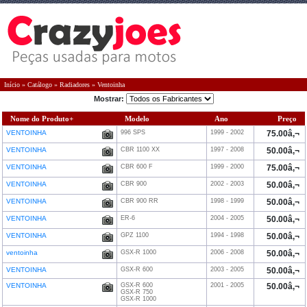
Início
»
Catálogo
»
Radiadores
»
Ventoinha
Mostrar:
Nome do Produto+
Modelo
Ano
Preço
VENTOINHA
996 SPS
1999 - 2002
75.00â‚¬
VENTOINHA
CBR 1100 XX
1997 - 2008
50.00â‚¬
VENTOINHA
CBR 600 F
1999 - 2000
75.00â‚¬
VENTOINHA
CBR 900
2002 - 2003
50.00â‚¬
VENTOINHA
CBR 900 RR
1998 - 1999
50.00â‚¬
VENTOINHA
ER-6
2004 - 2005
50.00â‚¬
VENTOINHA
GPZ 1100
1994 - 1998
50.00â‚¬
ventoinha
GSX-R 1000
2006 - 2008
50.00â‚¬
VENTOINHA
GSX-R 600
2003 - 2005
50.00â‚¬
VENTOINHA
GSX-R 600
2001 - 2005
50.00â‚¬
GSX-R 750
GSX-R 1000