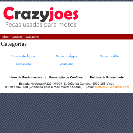
Início
»
Catálogo
»
Radiadores
Categorias
Bomba de Ã¡gua
Radiador Ã¡gua
Radiador Ã³leo
Termostato
Ventoinha
Livro de Reclamações
|
Resolução de Conflitos
|
Política de Privacidade
Estrada Nacional nº229 Nº604 S. João da Carreira 3500-188 Viseu
Tel: 965 067 738 (Chamada para a rede móvel nacional) Email:
motojoe23@hotmail.com