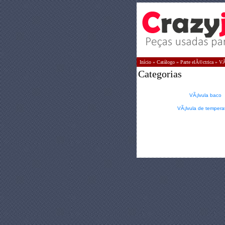
Início
»
Catálogo
»
Parte elÃ©ctrica
»
VÃ
Categorias
VÃ¡lvula baco
VÃ¡lvula de tempera