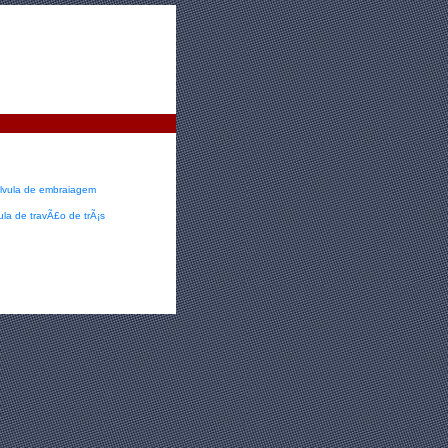
lvula de embraiagem
ula de travÃ£o de trÃ¡s