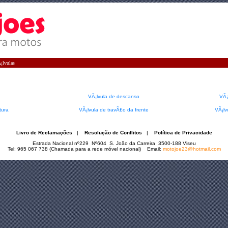
¡lvulas
VÃ¡lvula de descanso
VÃ¡
tura
VÃ¡lvula de travÃ£o da frente
VÃ¡lv
Livro de Reclamações
|
Resolução de Conflitos
|
Política de Privacidade
Estrada Nacional nº229 Nº604 S. João da Carreira 3500-188 Viseu
Tel: 965 067 738 (Chamada para a rede móvel nacional) Email:
motojoe23@hotmail.com