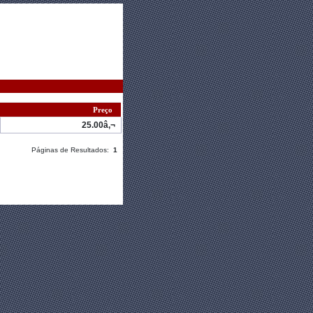
Preço
25.00â‚¬
Páginas de Resultados:
1