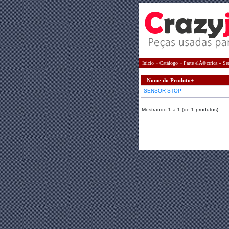
Início
»
Catálogo
»
Parte elÃ©ctrica
»
Se
Nome do Produto+
SENSOR STOP
Mostrando
1
a
1
(de
1
produtos)