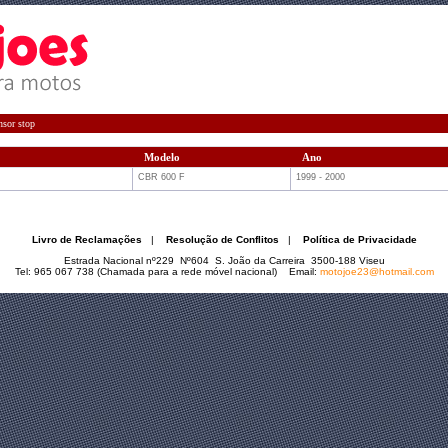
nsor stop
Modelo
Ano
CBR 600 F
1999 - 2000
Livro de Reclamações
|
Resolução de Conflitos
|
Política de Privacidade
Estrada Nacional nº229 Nº604 S. João da Carreira 3500-188 Viseu
Tel: 965 067 738 (Chamada para a rede móvel nacional) Email:
motojoe23@hotmail.com