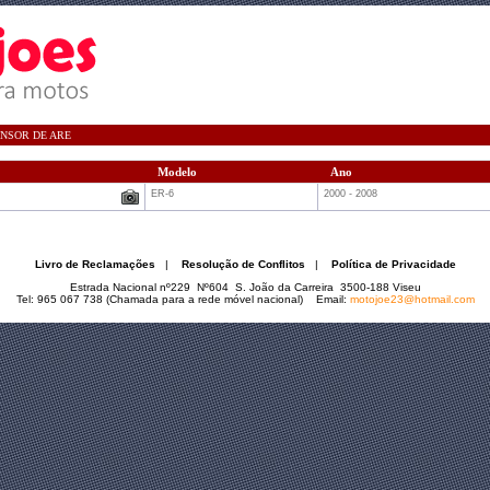
NSOR DE ARE
Modelo
Ano
ER-6
2000 - 2008
Livro de Reclamações
|
Resolução de Conflitos
|
Política de Privacidade
Estrada Nacional nº229 Nº604 S. João da Carreira 3500-188 Viseu
Tel: 965 067 738 (Chamada para a rede móvel nacional) Email:
motojoe23@hotmail.com