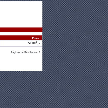
Preço
50.00â‚¬
Páginas de Resultados:
1