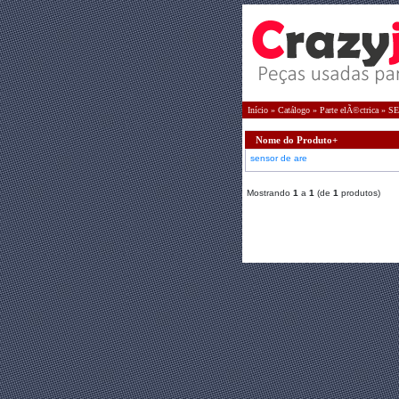
Início
»
Catálogo
»
Parte elÃ©ctrica
»
SE
Nome do Produto+
sensor de are
Mostrando
1
a
1
(de
1
produtos)