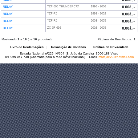
0.00â‚¬
RELAY
YZF 600 THUNDERCAT
1996 - 2006
0.00â‚¬
RELAY
YZF-R6
1998 - 2002
0.00â‚¬
RELAY
YZF-R6
2003 - 2005
0.00â‚¬
RELAY
ZX-6R 636
2002 - 2005
0.00â‚¬
Mostrando
1
a
16
(de
16
produtos)
Páginas de Resultados:
1
Livro de Reclamações
|
Resolução de Conflitos
|
Política de Privacidade
Estrada Nacional nº229 Nº604 S. João da Carreira 3500-188 Viseu
Tel: 965 067 738 (Chamada para a rede móvel nacional) Email:
motojoe23@hotmail.com