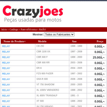
Início
»
Catálogo
»
Parte elÃ©ctrica
»
RelÃ©
Mostrar:
Nome do Produto+
Modelo
Ano
Preço
RELAY
CB 250
1998 - 1999
0.00â‚¬
RELAY
CBR 1100 XX
1997 - 2008
0.00â‚¬
RELAY
CBR 600 F
1999 - 2000
25.00â‚¬
RELAY
CBR 600 RR
2003 - 2008
0.00â‚¬
RELAY
ER-6
2004 - 2005
0.00â‚¬
RELAY
FZS 600 FAZER
1997 - 2002
0.00â‚¬
RELAY
GSX-R 600
2008 - 2008
0.00â‚¬
RELAY
VT 750 SHADOW
2000 - 2005
0.00â‚¬
RELAY
XL 1000V VARADERO
1998 - 2002
0.00â‚¬
RELAY
XL 600V TRANSALP
1991 - 0
0.00â‚¬
RELAY
XT 600
1996 - 2002
0.00â‚¬
RELAY
XV 250 VIRAGO
1991 - 2001