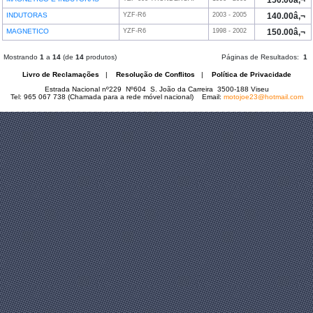
150.00â‚¬
INDUTORAS
YZF-R6
2003 - 2005
140.00â‚¬
MAGNETICO
YZF-R6
1998 - 2002
150.00â‚¬
Mostrando
1
a
14
(de
14
produtos)
Páginas de Resultados:
1
Livro de Reclamações
|
Resolução de Conflitos
|
Política de Privacidade
Estrada Nacional nº229 Nº604 S. João da Carreira 3500-188 Viseu
Tel: 965 067 738 (Chamada para a rede móvel nacional) Email:
motojoe23@hotmail.com