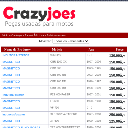
Início
»
Catálogo
»
Parte elÃ©ctrica
»
Indutoras/estator
Mostrar:
Nome do Produto+
Modelo
Ano
Preço
INDUTORA/STATOR
996 SPS
0 - 0
130.00â‚¬
MAGNETICO
CBR 1100 XX
1997 - 2006
150.00â‚¬
MAGNETICO
CBR 600
1993 - 1995
150.00â‚¬
MAGNETICO
CBR 600 RR
2003 - 2005
150.00â‚¬
MAGNETICO
CBR 900 RR
1996 - 1997
150.00â‚¬
MAGNETICO
CBR 900 RR
1998 - 1999
150.00â‚¬
Indutora/estator
FZS 600 FAZER
1997 - 2001
150.00â‚¬
MAGNETICO
LS 650
1990 - 1998
150.00â‚¬
MAGNETICO
VF 750
0 - 0
150.00â‚¬
indutoras/estator
XL 1000V VARADERO
1997 - 2008
250.00â‚¬
MAGNETICO
XT 600
1990 - 1995
125.00â‚¬
MAGNETICO E INDUTORAS
YZF 600 THUNDERCAT
1996 - 2006