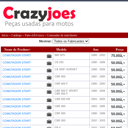
Início
»
Catálogo
»
Parte elÃ©ctrica
»
Comutador de start/direito
Mostrar:
Nome do Produto+
Modelo
Ano
Preço
COMUTADOR START
996 SPS
1999 - 2002
75.00â‚¬
COMUTADOR START
CB 250
1998 - 1999
50.00â‚¬
COMUTADOR START
CB 600F HORNET
1998 - 2006
50.00â‚¬
COMUTADOR START
CBR 600
1992 - 1995
50.00â‚¬
COMUTADOR START
CBR 600 F
1999 - 2000
50.00â‚¬
COMUTADOR START
CBR 600 F SPORT
1999 - 2006
50.00â‚¬
CBR 600 F
COMUTADOR START
CBR 600 RR
2003 - 2005
50.00â‚¬
COMUTADOR START
CBR 900
1993 - 1995
50.00â‚¬
COMUTADOR START
CBR 900
1998 - 1999
50.00â‚¬
COMUTADOR START
CBR 900
2002 - 2003
50.00â‚¬
COMUTADOR START
ER-6
2004 - 2005