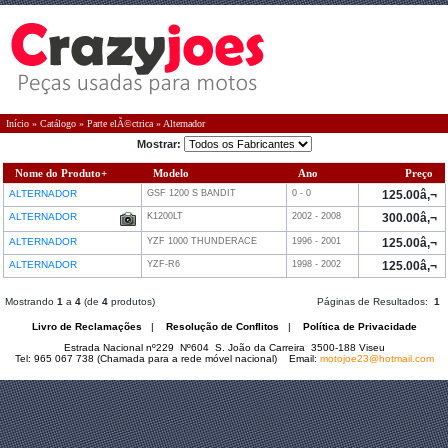
Início
»
Catálogo
»
Parte elÃ©ctrica
»
Alternador
Mostrar:
Nome do Produto+
Modelo
Ano
Preço
ALTERNADOR
GSF 1200 S BANDIT
0 - 0
125.00â‚¬
ALTERNADOR
K1200LT
2002 - 2008
300.00â‚¬
ALTERNADOR
YZF 1000 THUNDERACE
1996 - 2001
125.00â‚¬
ALTERNADOR
YZF-R6
1998 - 2002
125.00â‚¬
Mostrando
1
a
4
(de
4
produtos)
Páginas de Resultados:
1
Livro de Reclamações
|
Resolução de Conflitos
|
Política de Privacidade
Estrada Nacional nº229 Nº604 S. João da Carreira 3500-188 Viseu
Tel: 965 067 738 (Chamada para a rede móvel nacional) Email:
motojoe23@hotmail.com