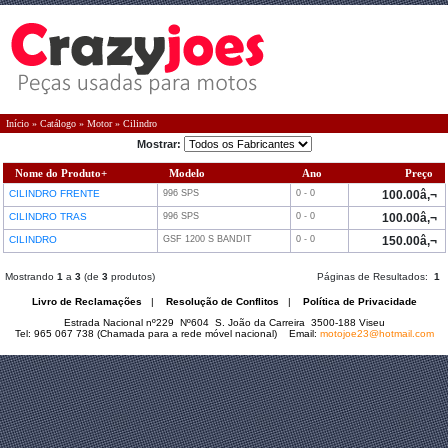
Início
»
Catálogo
»
Motor
»
Cilindro
Mostrar:
Nome do Produto+
Modelo
Ano
Preço
CILINDRO FRENTE
996 SPS
0 - 0
100.00â‚¬
CILINDRO TRAS
996 SPS
0 - 0
100.00â‚¬
CILINDRO
GSF 1200 S BANDIT
0 - 0
150.00â‚¬
Mostrando
1
a
3
(de
3
produtos)
Páginas de Resultados:
1
Livro de Reclamações
|
Resolução de Conflitos
|
Política de Privacidade
Estrada Nacional nº229 Nº604 S. João da Carreira 3500-188 Viseu
Tel: 965 067 738 (Chamada para a rede móvel nacional) Email:
motojoe23@hotmail.com