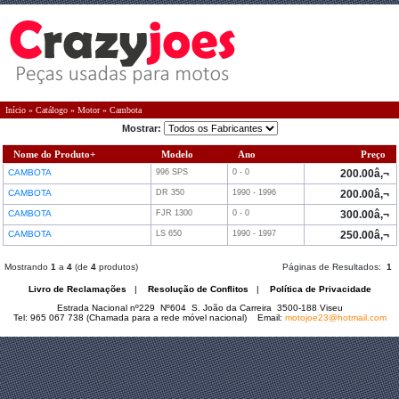
Início
»
Catálogo
»
Motor
»
Cambota
Mostrar:
Nome do Produto+
Modelo
Ano
Preço
CAMBOTA
996 SPS
0 - 0
200.00â‚¬
CAMBOTA
DR 350
1990 - 1996
200.00â‚¬
CAMBOTA
FJR 1300
0 - 0
300.00â‚¬
CAMBOTA
LS 650
1990 - 1997
250.00â‚¬
Mostrando
1
a
4
(de
4
produtos)
Páginas de Resultados:
1
Livro de Reclamações
|
Resolução de Conflitos
|
Política de Privacidade
Estrada Nacional nº229 Nº604 S. João da Carreira 3500-188 Viseu
Tel: 965 067 738 (Chamada para a rede móvel nacional) Email:
motojoe23@hotmail.com