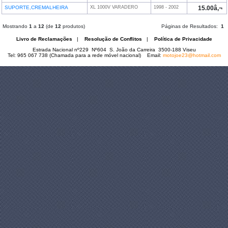
SUPORTE,CREMALHEIRA
XL 1000V VARADERO
1998 - 2002
15.00â‚¬
Mostrando
1
a
12
(de
12
produtos)
Páginas de Resultados:
1
Livro de Reclamações
|
Resolução de Conflitos
|
Política de Privacidade
Estrada Nacional nº229 Nº604 S. João da Carreira 3500-188 Viseu
Tel: 965 067 738 (Chamada para a rede móvel nacional) Email:
motojoe23@hotmail.com