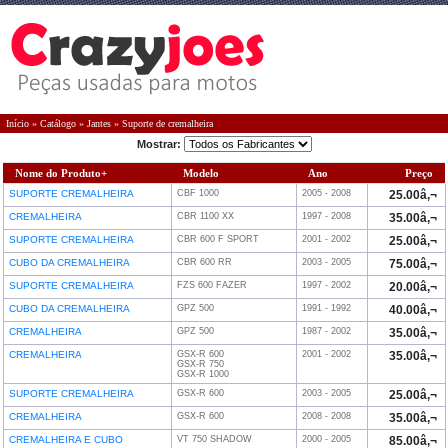
Início
»
Catálogo
»
Jantes
»
Suporte de cremalheira
Mostrar:
Nome do Produto+
Modelo
Ano
Preço
SUPORTE CREMALHEIRA
CBF 1000
2005 - 2008
25.00â‚¬
CREMALHEIRA
CBR 1100 XX
1997 - 2008
35.00â‚¬
SUPORTE CREMALHEIRA
CBR 600 F SPORT
2001 - 2002
25.00â‚¬
CUBO DA CREMALHEIRA
CBR 600 RR
2003 - 2005
75.00â‚¬
SUPORTE CREMALHEIRA
FZS 600 FAZER
1997 - 2002
20.00â‚¬
CUBO DA CREMALHEIRA
GPZ 500
1991 - 1992
40.00â‚¬
CREMALHEIRA
GPZ 500
1987 - 2002
35.00â‚¬
CREMALHEIRA
GSX-R 600
2001 - 2002
35.00â‚¬
GSX-R 750
GSX-R 1000
SUPORTE CREMALHEIRA
GSX-R 600
2003 - 2005
25.00â‚¬
CREMALHEIRA
GSX-R 600
2008 - 2008
35.00â‚¬
CREMALHEIRA E CUBO
VT 750 SHADOW
2000 - 2005
85.00â‚¬