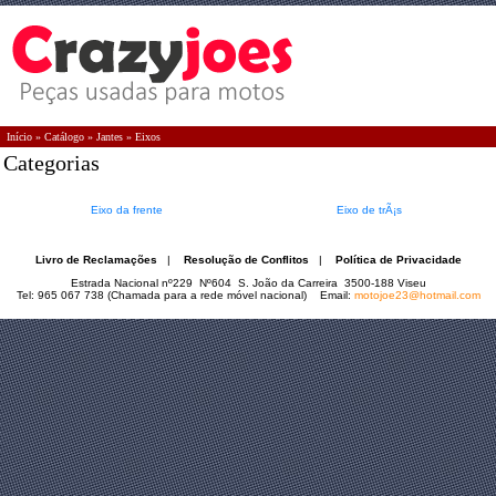
Início
»
Catálogo
»
Jantes
»
Eixos
Categorias
Eixo da frente
Eixo de trÃ¡s
Livro de Reclamações
|
Resolução de Conflitos
|
Política de Privacidade
Estrada Nacional nº229 Nº604 S. João da Carreira 3500-188 Viseu
Tel: 965 067 738 (Chamada para a rede móvel nacional) Email:
motojoe23@hotmail.com