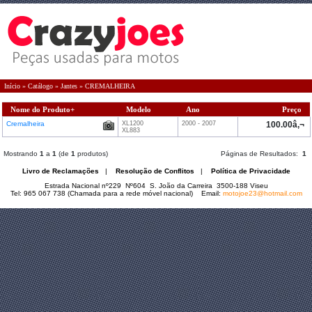
Início
»
Catálogo
»
Jantes
»
CREMALHEIRA
Nome do Produto+
Modelo
Ano
Preço
Cremalheira
XL1200
2000 - 2007
100.00â‚¬
XL883
Mostrando
1
a
1
(de
1
produtos)
Páginas de Resultados:
1
Livro de Reclamações
|
Resolução de Conflitos
|
Política de Privacidade
Estrada Nacional nº229 Nº604 S. João da Carreira 3500-188 Viseu
Tel: 965 067 738 (Chamada para a rede móvel nacional) Email:
motojoe23@hotmail.com