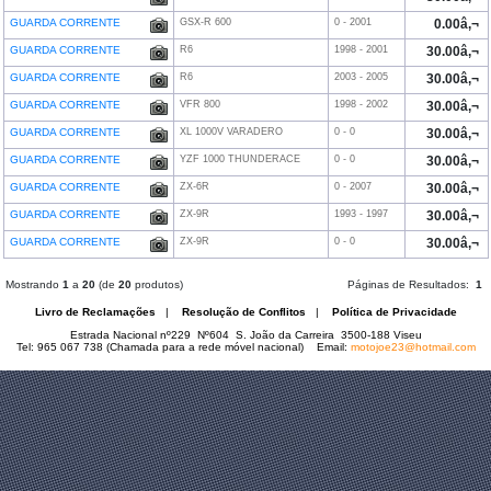
GUARDA CORRENTE
GSX-R 600
0 - 2001
0.00â‚¬
GUARDA CORRENTE
R6
1998 - 2001
30.00â‚¬
GUARDA CORRENTE
R6
2003 - 2005
30.00â‚¬
GUARDA CORRENTE
VFR 800
1998 - 2002
30.00â‚¬
GUARDA CORRENTE
XL 1000V VARADERO
0 - 0
30.00â‚¬
GUARDA CORRENTE
YZF 1000 THUNDERACE
0 - 0
30.00â‚¬
GUARDA CORRENTE
ZX-6R
0 - 2007
30.00â‚¬
GUARDA CORRENTE
ZX-9R
1993 - 1997
30.00â‚¬
GUARDA CORRENTE
ZX-9R
0 - 0
30.00â‚¬
Mostrando
1
a
20
(de
20
produtos)
Páginas de Resultados:
1
Livro de Reclamações
|
Resolução de Conflitos
|
Política de Privacidade
Estrada Nacional nº229 Nº604 S. João da Carreira 3500-188 Viseu
Tel: 965 067 738 (Chamada para a rede móvel nacional) Email:
motojoe23@hotmail.com