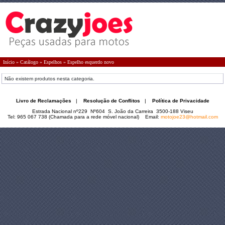
Início
»
Catálogo
»
Espelhos
»
Espelho esquerdo novo
Não existem produtos nesta categoria.
Livro de Reclamações
|
Resolução de Conflitos
|
Política de Privacidade
Estrada Nacional nº229 Nº604 S. João da Carreira 3500-188 Viseu
Tel: 965 067 738 (Chamada para a rede móvel nacional) Email:
motojoe23@hotmail.com