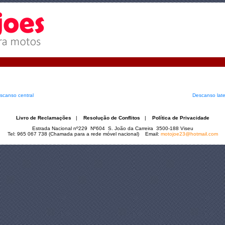
scanso central
Descanso late
Livro de Reclamações
|
Resolução de Conflitos
|
Política de Privacidade
Estrada Nacional nº229 Nº604 S. João da Carreira 3500-188 Viseu
Tel: 965 067 738 (Chamada para a rede móvel nacional) Email:
motojoe23@hotmail.com