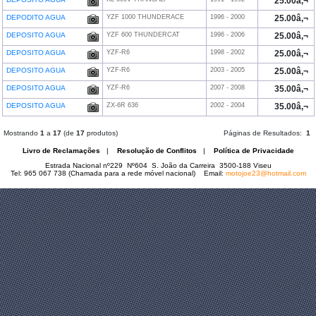
25.00â‚¬
DEPODITO AGUA
YZF 1000 THUNDERACE
1996 - 2000
25.00â‚¬
DEPOSITO AGUA
YZF 600 THUNDERCAT
1996 - 2006
25.00â‚¬
DEPOSITO AGUA
YZF-R6
1998 - 2002
25.00â‚¬
DEPOSITO AGUA
YZF-R6
2003 - 2005
25.00â‚¬
DEPOSITO AGUA
YZF-R6
2007 - 2008
35.00â‚¬
DEPOSITO AGUA
ZX-6R 636
2002 - 2004
35.00â‚¬
Mostrando
1
a
17
(de
17
produtos)
Páginas de Resultados:
1
Livro de Reclamações
|
Resolução de Conflitos
|
Política de Privacidade
Estrada Nacional nº229 Nº604 S. João da Carreira 3500-188 Viseu
Tel: 965 067 738 (Chamada para a rede móvel nacional) Email:
motojoe23@hotmail.com