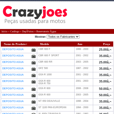
Início
»
Catálogo
»
DepÃ³sitos
»
Reservatorio Ã¡gua
Mostrar:
Nome do Produto+
Modelo
Ano
Preço
DEPOSITO AGUA
CBR 600 F
1999 - 2000
25.00â‚¬
DEPOSITO AGUA
CBR 600 F SPORT
2001 - 2002
35.00â‚¬
DEPOSITO AGUA
CBR 600 RR
2003 - 2005
25.00â‚¬
DEPOSITO AGUA
GPZ 500
1987 - 2002
35.00â‚¬
DEPOSITO AGUA
GSX-R 1000
2001 - 2002
35.00â‚¬
DEPOSITO AGUA
GSX-R 600
2001 - 2003
35.00â‚¬
GSX-R 750
DEPOSITO AGUA
GSX-R 600
2008 - 2008
50.00â‚¬
DEPOSITO AGUA
GSX-R 600
2003 - 2005
50.00â‚¬
DEPOSITO AGUA
NT 650 DEAUVILLE
1998 - 2004
35.00â‚¬
DEPOSITO AGUA
ST 1100 PAN-EUROPEAN
1994 - 2000
35.00â‚¬
DEPOSITO AGUA
XL 600V TRANSALP
1991 - 1992