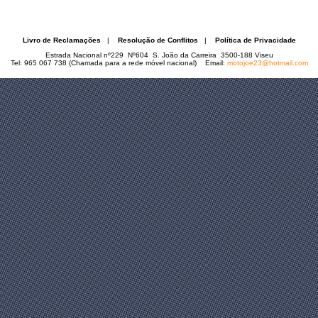
Livro de Reclamações
|
Resolução de Conflitos
|
Política de Privacidade
Estrada Nacional nº229 Nº604 S. João da Carreira 3500-188 Viseu
Tel: 965 067 738 (Chamada para a rede móvel nacional) Email:
motojoe23@hotmail.com