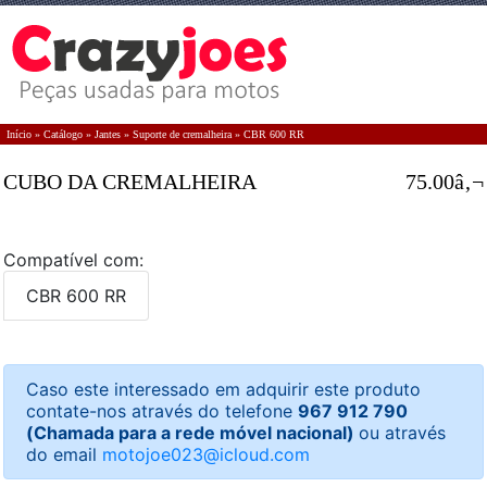
Início
»
Catálogo
»
Jantes
»
Suporte de cremalheira
»
CBR 600 RR
CUBO DA CREMALHEIRA
75.00â‚¬
Compatível com:
CBR 600 RR
Caso este interessado em adquirir este produto
contate-nos através do telefone
967 912 790
(Chamada para a rede móvel nacional)
ou através
do email
motojoe023@icloud.com