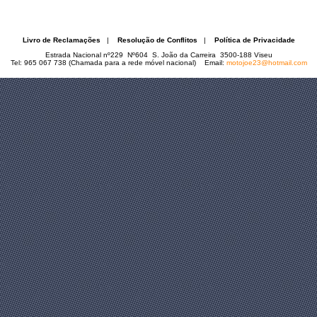
Livro de Reclamações
|
Resolução de Conflitos
|
Política de Privacidade
Estrada Nacional nº229 Nº604 S. João da Carreira 3500-188 Viseu
Tel: 965 067 738 (Chamada para a rede móvel nacional) Email:
motojoe23@hotmail.com