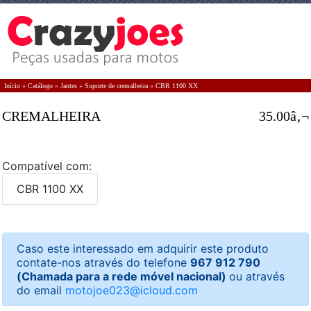
Início
»
Catálogo
»
Jantes
»
Suporte de cremalheira
»
CBR 1100 XX
CREMALHEIRA
35.00â‚¬
Compatível com:
CBR 1100 XX
Caso este interessado em adquirir este produto
contate-nos através do telefone
967 912 790
(Chamada para a rede móvel nacional)
ou através
do email
motojoe023@icloud.com