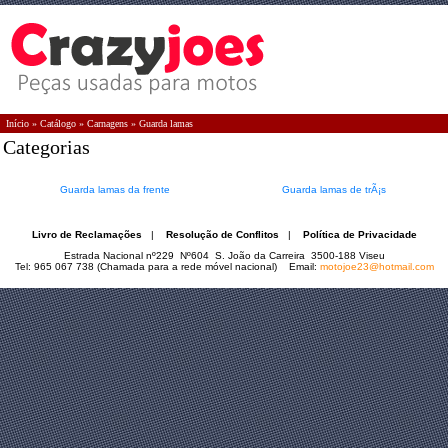
Início
»
Catálogo
»
Carnagens
»
Guarda lamas
Categorias
Guarda lamas da frente
Guarda lamas de trÃ¡s
Livro de Reclamações
|
Resolução de Conflitos
|
Política de Privacidade
Estrada Nacional nº229 Nº604 S. João da Carreira 3500-188 Viseu
Tel: 965 067 738 (Chamada para a rede móvel nacional) Email:
motojoe23@hotmail.com