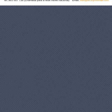
Tel: 965 067 738 (Chamada para a rede móvel nacional) Email:
motojoe23@hotmail.com