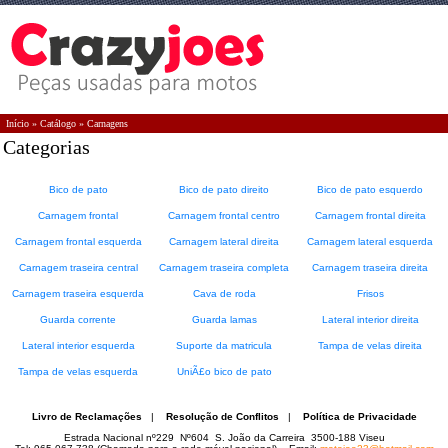
Início
»
Catálogo
»
Carnagens
Categorias
Bico de pato
Bico de pato direito
Bico de pato esquerdo
Carnagem frontal
Carnagem frontal centro
Carnagem frontal direita
Carnagem frontal esquerda
Carnagem lateral direita
Carnagem lateral esquerda
Carnagem traseira central
Carnagem traseira completa
Carnagem traseira direita
Carnagem traseira esquerda
Cava de roda
Frisos
Guarda corrente
Guarda lamas
Lateral interior direita
Lateral interior esquerda
Suporte da matricula
Tampa de velas direita
Tampa de velas esquerda
UniÃ£o bico de pato
Livro de Reclamações
|
Resolução de Conflitos
|
Política de Privacidade
Estrada Nacional nº229 Nº604 S. João da Carreira 3500-188 Viseu