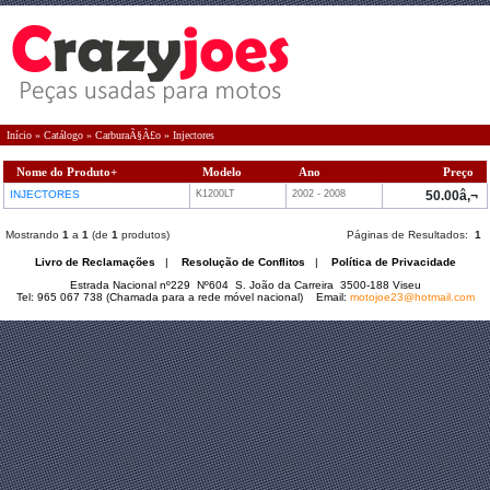
Início
»
Catálogo
»
CarburaÃ§Ã£o
»
Injectores
Nome do Produto+
Modelo
Ano
Preço
INJECTORES
K1200LT
2002 - 2008
50.00â‚¬
Mostrando
1
a
1
(de
1
produtos)
Páginas de Resultados:
1
Livro de Reclamações
|
Resolução de Conflitos
|
Política de Privacidade
Estrada Nacional nº229 Nº604 S. João da Carreira 3500-188 Viseu
Tel: 965 067 738 (Chamada para a rede móvel nacional) Email:
motojoe23@hotmail.com