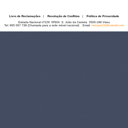
Livro de Reclamações
|
Resolução de Conflitos
|
Política de Privacidade
Estrada Nacional nº229 Nº604 S. João da Carreira 3500-188 Viseu
Tel: 965 067 738 (Chamada para a rede móvel nacional) Email:
motojoe23@hotmail.com