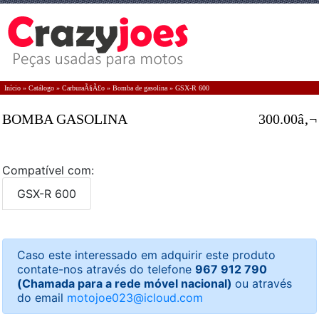
Início
»
Catálogo
»
CarburaÃ§Ã£o
»
Bomba de gasolina
»
GSX-R 600
BOMBA GASOLINA
300.00â‚¬
Compatível com:
GSX-R 600
Caso este interessado em adquirir este produto
contate-nos através do telefone
967 912 790
(Chamada para a rede móvel nacional)
ou através
do email
motojoe023@icloud.com