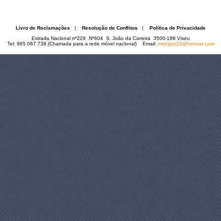
Livro de Reclamações
|
Resolução de Conflitos
|
Política de Privacidade
Estrada Nacional nº229 Nº604 S. João da Carreira 3500-188 Viseu
Tel: 965 067 738 (Chamada para a rede móvel nacional) Email:
motojoe23@hotmail.com