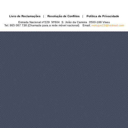
Livro de Reclamações
|
Resolução de Conflitos
|
Política de Privacidade
Estrada Nacional nº229 Nº604 S. João da Carreira 3500-188 Viseu
Tel: 965 067 738 (Chamada para a rede móvel nacional) Email:
motojoe23@hotmail.com