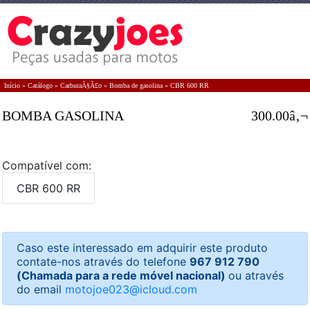
Início
»
Catálogo
»
CarburaÃ§Ã£o
»
Bomba de gasolina
»
CBR 600 RR
BOMBA GASOLINA
300.00â‚¬
Compatível com:
CBR 600 RR
Caso este interessado em adquirir este produto
contate-nos através do telefone
967 912 790
(Chamada para a rede móvel nacional)
ou através
do email
motojoe023@icloud.com