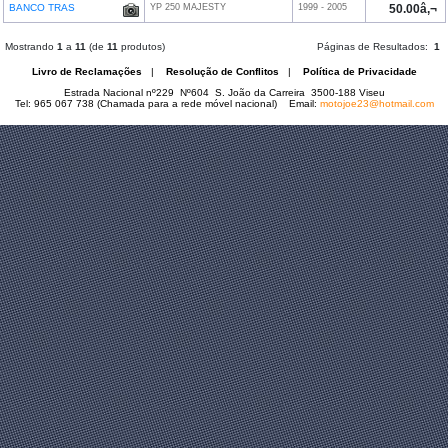
BANCO TRAS
YP 250 MAJESTY
1999 - 2005
50.00â‚¬
Mostrando
1
a
11
(de
11
produtos)
Páginas de Resultados:
1
Livro de Reclamações
|
Resolução de Conflitos
|
Política de Privacidade
Estrada Nacional nº229 Nº604 S. João da Carreira 3500-188 Viseu
Tel: 965 067 738 (Chamada para a rede móvel nacional) Email:
motojoe23@hotmail.com