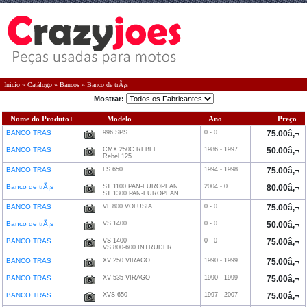
Início
»
Catálogo
»
Bancos
»
Banco de trÃ¡s
Mostrar:
Nome do Produto+
Modelo
Ano
Preço
BANCO TRAS
996 SPS
0 - 0
75.00â‚¬
BANCO TRAS
CMX 250C REBEL
1986 - 1997
50.00â‚¬
Rebel 125
BANCO TRAS
LS 650
1994 - 1998
75.00â‚¬
Banco de trÃ¡s
ST 1100 PAN-EUROPEAN
2004 - 0
80.00â‚¬
ST 1300 PAN-EUROPEAN
BANCO TRAS
VL 800 VOLUSIA
0 - 0
75.00â‚¬
Banco de trÃ¡s
VS 1400
0 - 0
50.00â‚¬
BANCO TRAS
VS 1400
0 - 0
75.00â‚¬
VS 800-600 INTRUDER
BANCO TRAS
XV 250 VIRAGO
1990 - 1999
75.00â‚¬
BANCO TRAS
XV 535 VIRAGO
1990 - 1999
75.00â‚¬
BANCO TRAS
XVS 650
1997 - 2007
75.00â‚¬