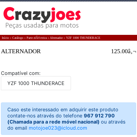
Início
»
Catálogo
»
Parte elÃ©ctrica
»
Alternador
»
YZF 1000 THUNDERACE
ALTERNADOR
125.00â‚¬
Compatível com:
YZF 1000 THUNDERACE
Caso este interessado em adquirir este produto
contate-nos através do telefone
967 912 790
(Chamada para a rede móvel nacional)
ou através
do email
motojoe023@icloud.com