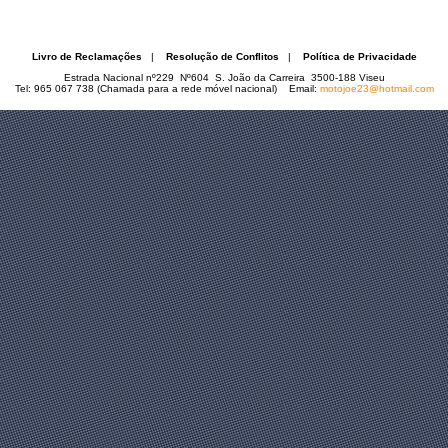
Livro de Reclamações
|
Resolução de Conflitos
|
Política de Privacidade
Estrada Nacional nº229 Nº604 S. João da Carreira 3500-188 Viseu
Tel: 965 067 738 (Chamada para a rede móvel nacional) Email:
motojoe23@hotmail.com