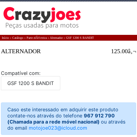
Início
»
Catálogo
»
Parte elÃ©ctrica
»
Alternador
»
GSF 1200 S BANDIT
ALTERNADOR
125.00â‚¬
Compatível com:
GSF 1200 S BANDIT
Caso este interessado em adquirir este produto
contate-nos através do telefone
967 912 790
(Chamada para a rede móvel nacional)
ou através
do email
motojoe023@icloud.com