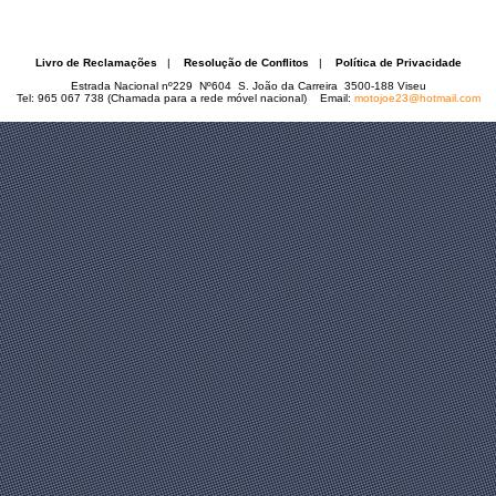
Livro de Reclamações
|
Resolução de Conflitos
|
Política de Privacidade
Estrada Nacional nº229 Nº604 S. João da Carreira 3500-188 Viseu
Tel: 965 067 738 (Chamada para a rede móvel nacional) Email:
motojoe23@hotmail.com